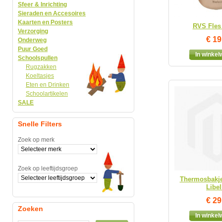
Sfeer & Inrichting
Sieraden en Accesoires
Kaarten en Posters
RVS Fles 
Verzorging
€ 19
Onderweg
Puur Goed
In winke
Schoolspullen
Rugzakken
Koeltasjes
Eten en Drinken
Schoolartikelen
SALE
Snelle Filters
Zoek op merk
Zoek op leeftijdsgroep
Thermosbakje 
Libel
€ 29
Zoeken
In winke