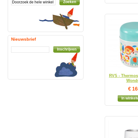
Zoeken
Nieuwsbrief
Inschrijven
RVS - Thermosb
Wond
€ 16
In winke