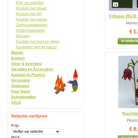
Prik- en natvilten
Knutsel met draad
Knutsel met vilt
Viltlapje 20x30
Knutsel met papier
Mariec
Zelfmaakpakketjes
Hobbymaterialen
€ 1
Klussen
In winke
Knutsel met hout en steen
Knutselen met de natuur
Muziek
Boeken
Sfeer & Inrichting
Sieraden en Accesoires
Kaarten en Posters
Verzorging
Onderweg
Puur Goed
Schoolspullen
SALE
Kievits
Selectie verfijnen
Pippilo
Prijs
€ 8
Merk