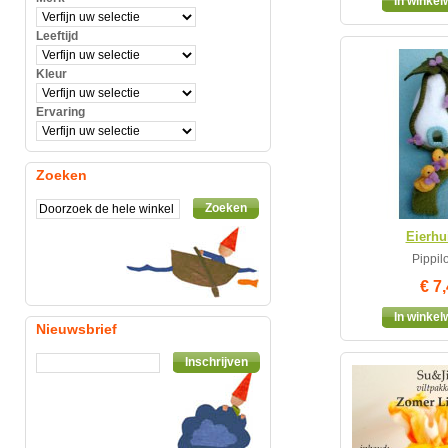
In winke
Leeftijd
Kleur
Ervaring
Zoeken
Zoeken
Eierhu
Pippilo
€ 7
In winke
Nieuwsbrief
Inschrijven