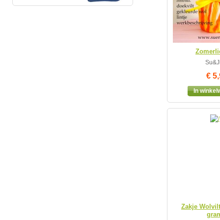
Zomerli
Su&Ji
€ 5
In winke
Zakje Wolvil
gra