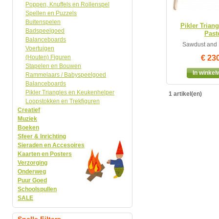
Poppen, Knuffels en Rollenspel
Spellen en Puzzels
Buitenspelen
Pikler Triang
Badspeelgoed
Past
Balanceboards
Sawdust and
Voertuigen
(Houten) Figuren
€ 23
Stapelen en Bouwen
In winke
Rammelaars / Babyspeelgoed
Balanceboards
Pikler Triangles en Keukenhelper
1 artikel(en)
Loopstokken en Trekfiguren
Creatief
Muziek
Boeken
Sfeer & Inrichting
Sieraden en Accesoires
Kaarten en Posters
Verzorging
Onderweg
Puur Goed
Schoolspullen
SALE