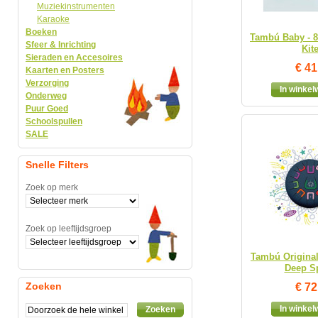
Muziekinstrumenten
Karaoke
Boeken
Tambú Baby - 8
Sfeer & Inrichting
Kit
Sieraden en Accesoires
€ 41
Kaarten en Posters
Verzorging
In winke
Onderweg
Puur Goed
Schoolspullen
SALE
Snelle Filters
Zoek op merk
Zoek op leeftijdsgroep
Tambú Original 
Deep S
Zoeken
€ 72
In winke
Zoeken