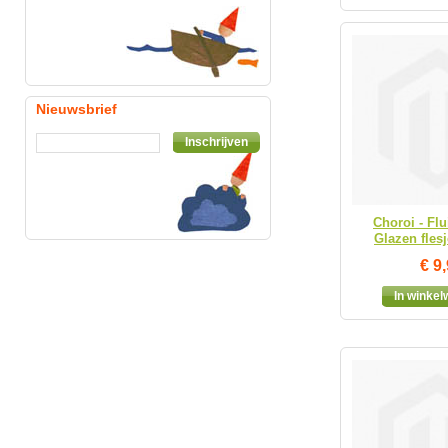
Nieuwsbrief
Inschrijven
Choroi - Flu
Glazen flesj
€ 9
In winke