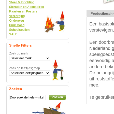
Sfeer & Inrichting
Sieraden en Accesoires
Kaarten en Posters
Productbeschr
Verzorging
Onderweg
Een basispl
Puur Goed
verstevigen
Schoolspullen
SALE
Een doorbra
Snelle Filters
Nederland g
Zoek op merk
speelgoedste
eenvoudig a
andere beke
Zoek op leeftijdsgroep
De belangrij
uit reststof
mee.
Zoeken
Te gebruike
Zoeken