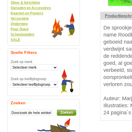
Sfeer & Inrichting
Sieraden en Accesoires
Kaarten en Posters
Productbeschr
Verzorging
Onderweg
De sprookje
Puur Goed
name Roodka
Schoolspullen
SALE
geboeid naa
verdwijnt s
Snelle Filters
de reddende 
Zoek op merk
goed, al go
verbeeld, st
oorspronkel
Zoek op leeftijdsgroep
verloren zo
Auteur: Mar
Zoeken
Illustraties
24 pagina´s
Zoeken