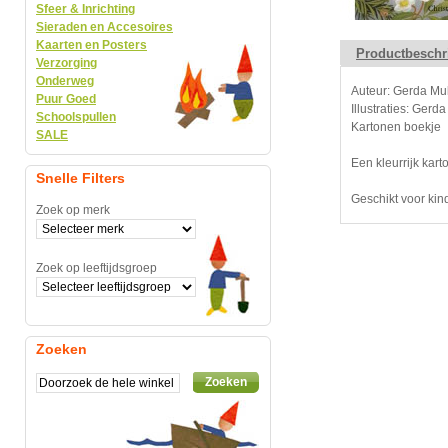
Sfeer & Inrichting
Sieraden en Accesoires
Kaarten en Posters
Productbeschr
Verzorging
Onderweg
Auteur: Gerda Mul
Puur Goed
Illustraties: Gerda
Schoolspullen
Kartonen boekje
SALE
Een kleurrijk kart
Snelle Filters
Geschikt voor kind
Zoek op merk
Zoek op leeftijdsgroep
Zoeken
Zoeken