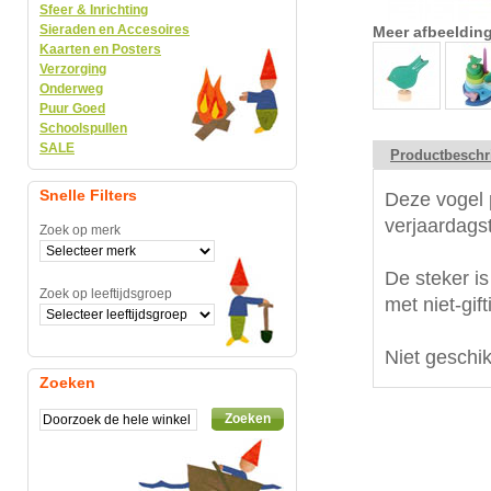
Sfeer & Inrichting
Sieraden en Accesoires
Meer afbeeldin
Kaarten en Posters
Verzorging
Onderweg
Puur Goed
Schoolspullen
SALE
Productbeschr
Snelle Filters
Deze vogel 
verjaardags
Zoek op merk
De steker i
Zoek op leeftijdsgroep
met niet-gift
Niet geschi
Zoeken
Zoeken