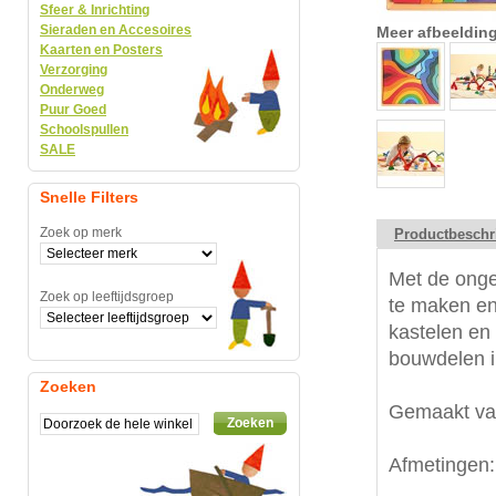
Sfeer & Inrichting
Sieraden en Accesoires
Meer afbeeldin
Kaarten en Posters
Verzorging
Onderweg
Puur Goed
Schoolspullen
SALE
Snelle Filters
Zoek op merk
Productbeschr
Met de onge
Zoek op leeftijdsgroep
te maken en
kastelen en
bouwdelen i
Zoeken
Gemaakt van
Zoeken
Afmetingen: 