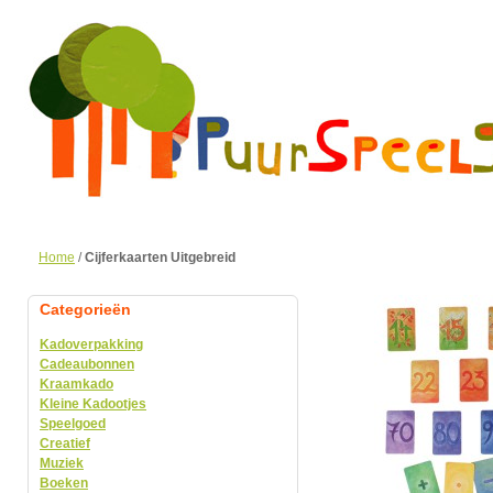
Home
/
Cijferkaarten Uitgebreid
Categorieën
Kadoverpakking
Cadeaubonnen
Kraamkado
Kleine Kadootjes
Speelgoed
Creatief
Muziek
Boeken