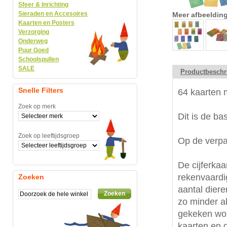
Sfeer & Inrichting
Sieraden en Accesoires
Meer afbeeldin
Kaarten en Posters
Verzorging
Onderweg
Puur Goed
Schoolspullen
SALE
Productbeschr
Snelle Filters
64 kaarten m
Zoek op merk
Dit is de ba
Zoek op leeftijdsgroep
Op de verpak
De cijferka
rekenvaardig
Zoeken
aantal diere
Zoeken
zo minder a
gekeken wor
kaarten en 