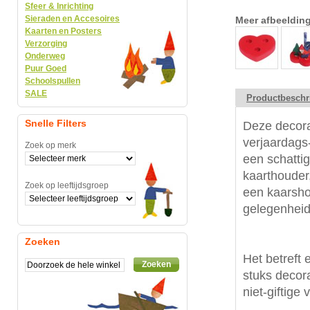
Sfeer & Inrichting
Sieraden en Accesoires
Meer afbeeldin
Kaarten en Posters
Verzorging
Onderweg
Puur Goed
Schoolspullen
SALE
Productbeschr
Snelle Filters
Deze decora
verjaardags-
Zoek op merk
een schatti
kaarthouder
Zoek op leeftijdsgroep
een kaarshou
gelegenheid
Zoeken
Het betreft 
Zoeken
stuks decora
niet-giftige