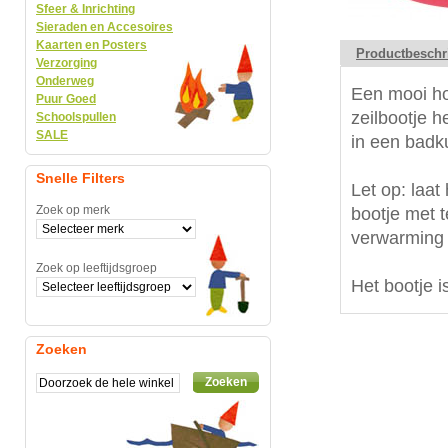
Sfeer & Inrichting
Sieraden en Accesoires
Kaarten en Posters
Productbeschr
Verzorging
Onderweg
Een mooi hou
Puur Goed
zeilbootje 
Schoolspullen
SALE
in een badk
Snelle Filters
Let op: laat
Zoek op merk
bootje met t
verwarming 
Zoek op leeftijdsgroep
Het bootje i
Zoeken
Zoeken