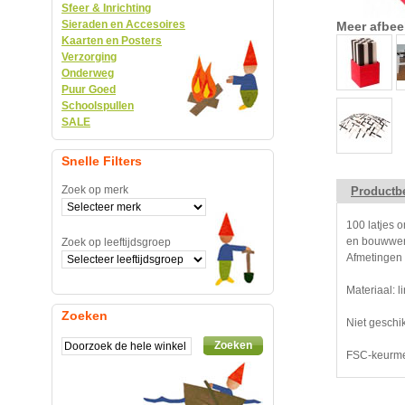
Sfeer & Inrichting
Sieraden en Accesoires
Meer afbee
Kaarten en Posters
Verzorging
Onderweg
Puur Goed
Schoolspullen
SALE
Snelle Filters
Zoek op merk
Productbe
100 latjes 
en bouwwerk
Zoek op leeftijdsgroep
Afmetingen 
Materiaal: l
Zoeken
Niet geschik
Zoeken
FSC-keurm