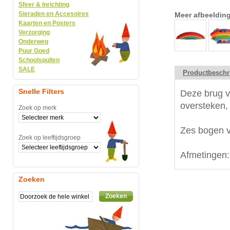
Sfeer & Inrichting
Sieraden en Accesoires
Meer afbeeldin
Kaarten en Posters
Verzorging
Onderweg
Puur Goed
Schoolspullen
SALE
Productbeschr
Snelle Filters
Deze brug ve
oversteken,
Zoek op merk
Zes bogen va
Zoek op leeftijdsgroep
Afmetingen:
Zoeken
Zoeken