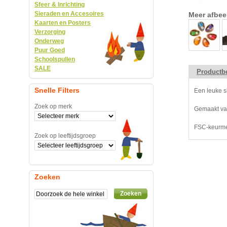
Sfeer & Inrichting
Sieraden en Accesoires
Meer afbee
Kaarten en Posters
Verzorging
Onderweg
Puur Goed
Schoolspullen
SALE
Productbe
Snelle Filters
Een leuke s
Zoek op merk
Gemaakt van
FSC-keurm
Zoek op leeftijdsgroep
Zoeken
Zoeken