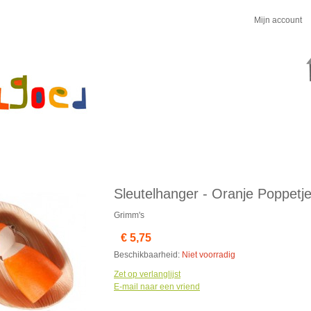
Mijn account
Sleutelhanger - Oranje Poppetj
Grimm's
€ 5,75
Beschikbaarheid:
Niet voorradig
Zet op verlanglijst
E-mail naar een vriend