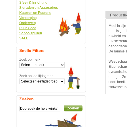
Sfeer & Inrichting
Sieraden en Accesoires
Kaarten en Posters
Productbe
Verzorging
Onderweg
Mooi in zij
Puur Goed
hout is geol
Schoolspullen
ruwheid en 
SALE
Elk sterren
geboorteca
Snelle Filters
De rammelaa
Zoek op merk
Weegschaal
Eigenschapp
dynamische 
Zoek op leeftijdsgroep
energie. Ze 
soort heeft 
stofwisselin
Zoeken
Zoeken