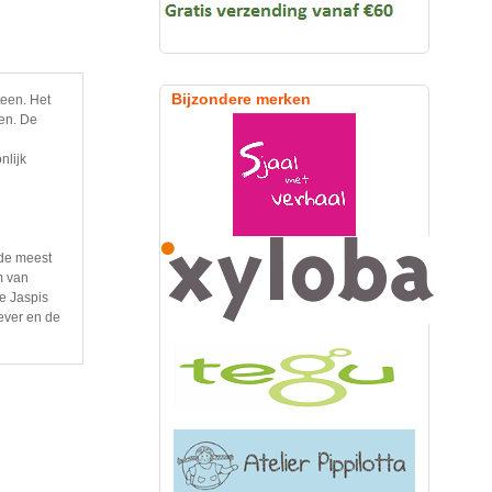
Bijzondere merken
een. Het
len. De
nlijk
de meest
m van
ze Jaspis
lever en de