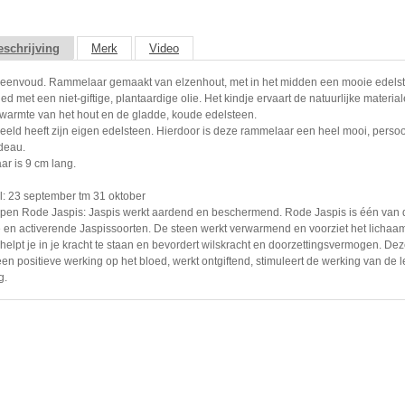
schrijving
Merk
Video
n eenvoud. Rammelaar gemaakt van elzenhout, met in het midden een mooie edelst
ied met een niet-giftige, plantaardige olie. Het kindje ervaart de natuurlijke materia
warmte van het hout en de gladde, koude edelsteen.
beeld heeft zijn eigen edelsteen. Hierdoor is deze rammelaar een heel mooi, persoo
deau.
r is 9 cm lang.
: 23 september tm 31 oktober
en Rode Jaspis: Jaspis werkt aardend en beschermend. Rode Jaspis is één van 
en activerende Jaspissoorten. De steen werkt verwarmend en voorziet het lichaa
helpt je in je kracht te staan en bevordert wilskracht en doorzettingsvermogen. De
een positieve werking op het bloed, werkt ontgiftend, stimuleert de werking van de 
g.