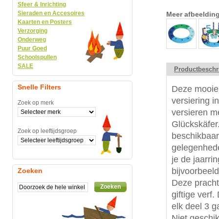
Sfeer & Inrichting
Sieraden en Accesoires
Meer afbeeldin
Kaarten en Posters
Verzorging
Onderweg
Puur Goed
Schoolspullen
SALE
Productbeschr
Snelle Filters
Deze mooie j
versiering i
Zoek op merk
versieren m
Glückskäfer
Zoek op leeftijdsgroep
beschikbaar.
gelegenhede
je de jaarr
bijvoorbeel
Zoeken
Deze prachti
Zoeken
giftige verf
elk deel 3 g
Niet geschi