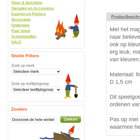
Sfeer & Inrichting
Sieraden en Accesoires
Kaarten en Posters
Productbeschr
Verzorging
Onderweg
Met het mag
Puur Goed
naar believ
Schoolspullen
SALE
ook op kleur
erg leuk, m
Snelle Filters
van kleuren
Zoek op merk
Materiaal: l
D 1,5 cm
Zoek op leeftijdsgroep
Dit speelgoe
ordenen van
Zoeken
Pas op met 
Zoeken
waarmee het