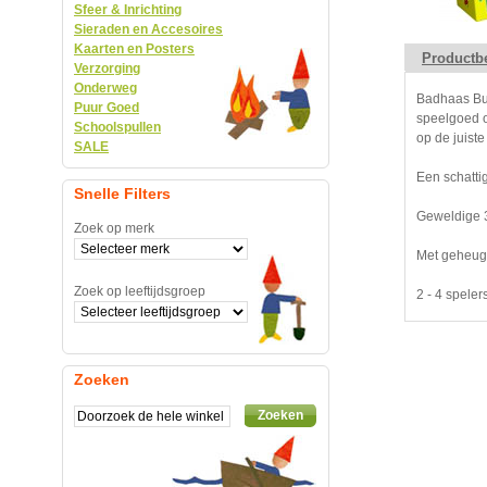
Sfeer & Inrichting
Sieraden en Accesoires
Kaarten en Posters
Productbe
Verzorging
Onderweg
Badhaas Bub
Puur Goed
speelgoed o
Schoolspullen
op de juiste
SALE
Een schatti
Snelle Filters
Geweldige 
Zoek op merk
Met geheuge
Zoek op leeftijdsgroep
2 - 4 spelers
Zoeken
Zoeken