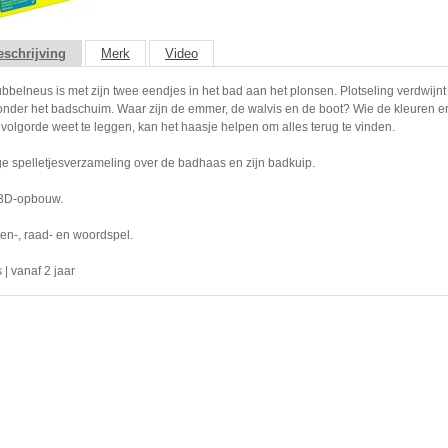
schrijving
Merk
Video
belneus is met zijn twee eendjes in het bad aan het plonsen. Plotseling verdwijnt 
nder het badschuim. Waar zijn de emmer, de walvis en de boot? Wie de kleuren 
 volgorde weet te leggen, kan het haasje helpen om alles terug te vinden.
ge spelletjesverzameling over de badhaas en zijn badkuip.
3D-opbouw.
n-, raad- en woordspel.
 | vanaf 2 jaar