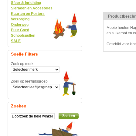
Sfeer & Inrichting
Sieraden en Accesoires
Kaarten en Posters
Productbeschr
Verzorging
Onderweg
Mooie houten Hape
Puur Goed
en suikerpot en e
Schoolspullen
SALE
Geschikt voor kind
Snelle Filters
Zoek op merk
Zoek op leeftijdsgroep
Zoeken
Zoeken