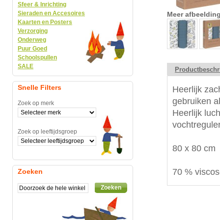
Sfeer & Inrichting
Sieraden en Accesoires
Meer afbeeldin
Kaarten en Posters
Verzorging
Onderweg
Puur Goed
Schoolspullen
SALE
Productbeschr
Snelle Filters
Heerlijk zac
gebruiken a
Zoek op merk
Heerlijk lu
vochtregule
Zoek op leeftijdsgroep
80 x 80 cm
70 % viscos
Zoeken
Zoeken