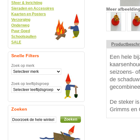
Sfeer & Inrichting
Sieraden en Accesoires
Meer afbeeldin
Kaarten en Posters
Verzorging
Onderweg
Puur Goed
Schoolspullen
SALE
Productbeschr
Snelle Filters
Een hele bij
kaarsenhoud
Zoek op merk
seizoens- of
de schaduw
Zoek op leeftijdsgroep
gecombineer
De steker i
Grimms en G
Zoeken
Zoeken