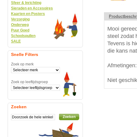
Sfeer & Inrichting
Sieraden en Accesoires
Kaarten en Posters
Productbeschr
Verzorging
Onderweg
Mooi gereed
Puur Goed
steel zodat 
Schoolspullen
SALE
Tevens is h
die kans nat
Snelle Filters
Zoek op merk
Afmetingen:
Niet geschik
Zoek op leeftijdsgroep
Zoeken
Zoeken