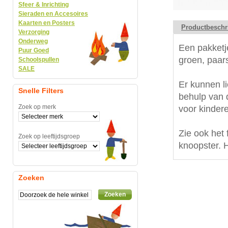
Sfeer & Inrichting
Sieraden en Accesoires
Kaarten en Posters
Productbeschr
Verzorging
Onderweg
Een pakketj
Puur Goed
groen, paars
Schoolspullen
SALE
Er kunnen l
Snelle Filters
behulp van 
Zoek op merk
voor kinder
Zie ook het 
Zoek op leeftijdsgroep
knoopster. 
Zoeken
Zoeken