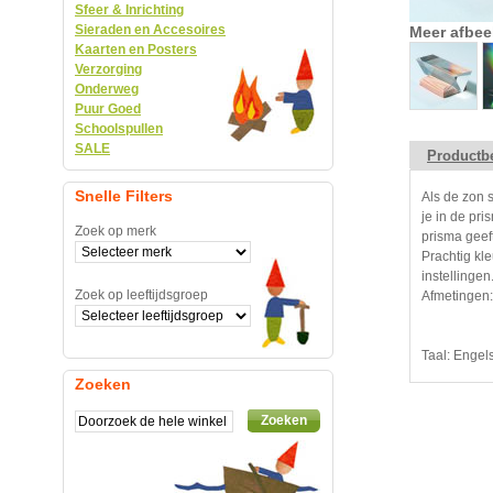
Sfeer & Inrichting
Sieraden en Accesoires
Meer afbee
Kaarten en Posters
Verzorging
Onderweg
Puur Goed
Schoolspullen
SALE
Productbe
Snelle Filters
Als de zon 
je in de pr
Zoek op merk
prisma geef
Prachtig kle
instellingen
Zoek op leeftijdsgroep
Afmetingen
Taal: Engel
Zoeken
Zoeken