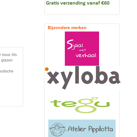
Bijzondere merken
e muur. Als
n glazen
peutische