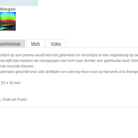
ldingen
schrijving
Merk
Video
schijnt op een prisma wordt het licht gebroken en verschijnt er een regenboog op d
isma kijkt dan hebben de overgangen van licht naar donker een gekleurde rand. Ee
t de mooiste kleuren.
urenspel geschikt voor alle leeftijden en ook erg mooi voor op het werk of in thera
.
: 53 x 16 mm
s, Duits en Frans