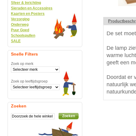
Sfeer & Inrichting
Sieraden en Accesoires
Kaarten en Posters
Verzorging
Productbeschr
Onderweg
Puur Goed
De set moet 
Schoolspullen
SALE
De lamp ziet
Snelle Filters
warme lucht
geeft een mo
Zoek op merk
Doordat er v
Zoek op leeftijdsgroep
natuurlijk w
natuurkunde
Zoeken
Zoeken