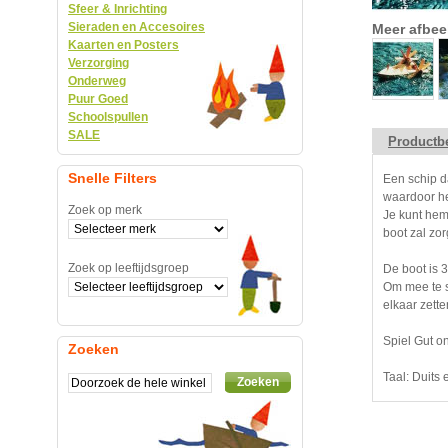
Sfeer & Inrichting
Sieraden en Accesoires
Meer afbee
Kaarten en Posters
Verzorging
Onderweg
Puur Goed
Schoolspullen
SALE
Productbe
Snelle Filters
Een schip d
waardoor het
Zoek op merk
Je kunt hem 
boot zal zo
Zoek op leeftijdsgroep
De boot is 
Om mee te s
elkaar zette
Spiel Gut o
Zoeken
Taal: Duits
Zoeken