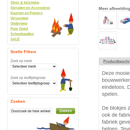
Sfeer & Inrichting
Sieraden en Accesoires
Meer afbeeldin
Kaarten en Posters
Verzorging
Onderweg
Puur Goed
Schoolspullen
SALE
Snelle Filters
Zoek op merk
Productbeschr
Deze mooie 
Zoek op leeftijdsgroep
bouwwerken 
eindeloos. D
spelen.
Zoeken
De blokjes 
Zoeken
ook de fabr
fabriek gev
helpen. Tev