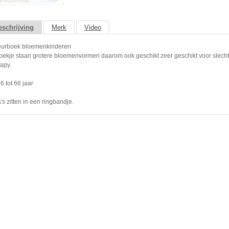
schrijving
Merk
Video
eurboek bloemenkinderen
rboekje staan grotere bloemenvormen daarom ook geschikt zeer geschikt voor slech
rapy.
6 tot 66 jaar
s zitten in een ringbandje.