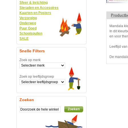
Sfeer & Inrichting
Sieraden en Accesoires
Kaarten en Posters
Productbe
Verzorging
Onderweg
Mandala kl
Puur Goed
In dit kleu
Schoolspullen
en voor the
SALE
Leeftijd van 
Snelle Filters
De mandala'
Zoek op merk
Zoek op leeftijdsgroep
Zoeken
Zoeken