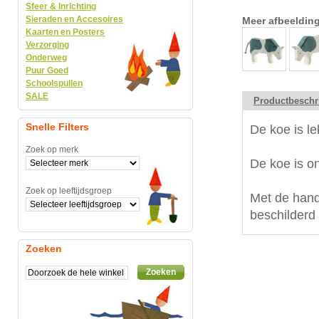
Sfeer & Inrichting
Sieraden en Accesoires
Meer afbeeldin
Kaarten en Posters
Verzorging
Onderweg
Puur Goed
Schoolspullen
SALE
Productbeschr
Snelle Filters
De koe is le
Zoek op merk
De koe is o
Zoek op leeftijdsgroep
Met de hand
beschilderd 
Zoeken
Zoeken