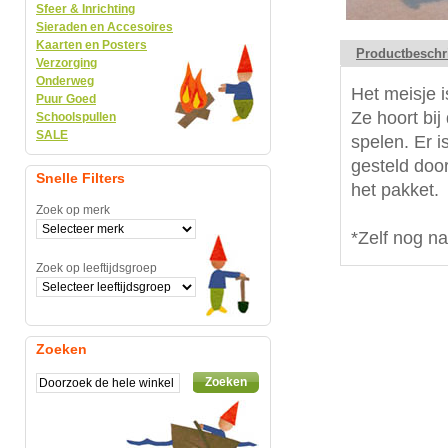
Sfeer & Inrichting
Sieraden en Accesoires
Kaarten en Posters
Productbeschr
Verzorging
Onderweg
Het meisje 
Puur Goed
Ze hoort bi
Schoolspullen
SALE
spelen. Er 
gesteld doo
Snelle Filters
het pakket.
Zoek op merk
*Zelf nog n
Zoek op leeftijdsgroep
Zoeken
Zoeken