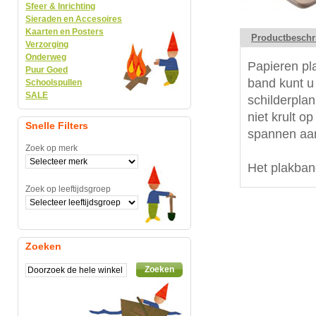
Sfeer & Inrichting
Sieraden en Accesoires
Kaarten en Posters
Productbeschr
Verzorging
Onderweg
Papieren pl
Puur Goed
band kunt u
Schoolspullen
SALE
schilderplan
niet krult o
Snelle Filters
spannen aan
Zoek op merk
Het plakban
Zoek op leeftijdsgroep
Zoeken
Zoeken