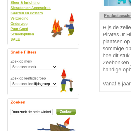
Sfeer & Inrichting
Sieraden en Accesoires
Kaarten en Posters
Productbeschr
Verzorging
Onderweg
Hijs de zeil
Puur Goed
Pirates Jr H
Schoolspullen
SALE
plaatsen op 
sommige opd
Snelle Filters
hoe dit stu
Zoek op merk
Zeebonken j
handige opb
Zoek op leeftijdsgroep
Vanaf 6 jaar
Zoeken
Zoeken