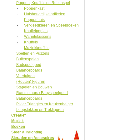
Poppen, Knuffels en Rollenspel
-
Poppenkast
-
Huishoudelijke artikelen
-
Poppenhuis
-
Verkleedkleren en Speeldoeken
-
Knuffelpopjes
-
Warmtekussens
-
Knuffels
-
Muziekknuffels
Spellen en Puzzels
Buitenspelen
Badspeelgoed
Balanceboards
Voertuigen
(Houten) Figuren
Stapelen en Bouwen
Rammelaars / Babyspeelgoed
Balanceboards
Pikler Triangles en Keukenhelper
Loopstokken en Trekfiguren
Creatief
Muziek
Boeken
Sfeer & Inrichting
Sieraden en Accesoires