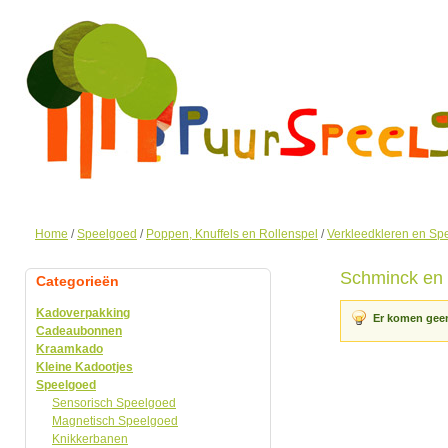
Home
/
Speelgoed
/
Poppen, Knuffels en Rollenspel
/
Verkleedkleren en Sp
Schminck en
Categorieën
Kadoverpakking
Er komen geen
Cadeaubonnen
Kraamkado
Kleine Kadootjes
Speelgoed
Sensorisch Speelgoed
Magnetisch Speelgoed
Knikkerbanen