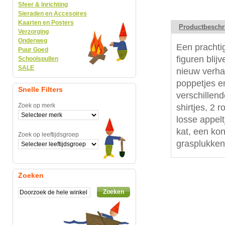
Sfeer & Inrichting
Sieraden en Accesoires
Kaarten en Posters
Productbeschr
Verzorging
Onderweg
Een prachtig
Puur Goed
figuren blij
Schoolspullen
SALE
nieuw verhaa
poppetjes en
Snelle Filters
verschillen
Zoek op merk
shirtjes, 2 
losse appelt
kat, een kon
Zoek op leeftijdsgroep
grasplukken
Zoeken
Zoeken