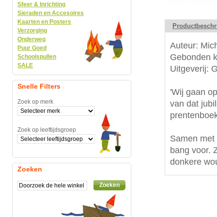
Sfeer & Inrichting
Sieraden en Accesoires
Kaarten en Posters
Productbeschr
Verzorging
Onderweg
Auteur: Mich
Puur Goed
Gebonden k
Schoolspullen
SALE
Uitgeverij: 
Snelle Filters
'Wij gaan op
Zoek op merk
van dat jubi
prentenboek
Zoek op leeftijdsgroep
Samen met h
bang voor. 
donkere wou
Zoeken
Zoeken