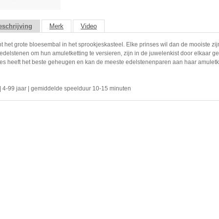
schrijving
Merk
Video
t het grote bloesembal in het sprookjeskasteel. Elke prinses wil dan de mooiste zi
edelstenen om hun amuletketting te versieren, zijn in de juwelenkist door elkaar ge
es heeft het beste geheugen en kan de meeste edelstenenparen aan haar amuletk
 | 4-99 jaar | gemiddelde speelduur 10-15 minuten