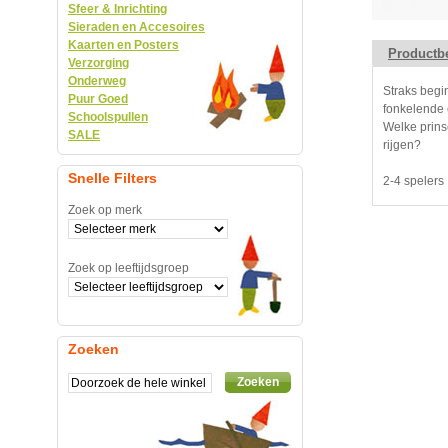
Sfeer & Inrichting
Sieraden en Accesoires
Kaarten en Posters
Productbe
Verzorging
Onderweg
Straks begin
Puur Goed
fonkelende 
Schoolspullen
Welke prins
SALE
rijgen?
Snelle Filters
2-4 spelers
Zoek op merk
Zoek op leeftijdsgroep
Zoeken
Zoeken